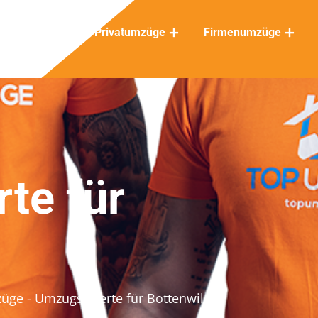
Privatumzüge
Firmenumzüge
te für
züge
- Umzugsofferte für Bottenwil