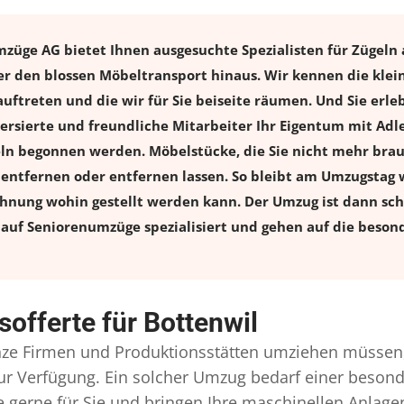
züge AG bietet Ihnen ausgesuchte Spezialisten für Zügeln a
er den blossen Möbeltransport hinaus. Wir kennen die klei
uftreten und die wir für Sie beiseite räumen. Und Sie erle
versierte und freundliche Mitarbeiter Ihr Eigentum mit A
 begonnen werden. Möbelstücke, die Sie nicht mehr brauch
l entfernen oder entfernen lassen. So bleibt am Umzugstag w
ohnung wohin gestellt werden kann. Der Umzug ist dann schn
auf Seniorenumzüge spezialisiert und gehen auf die besond
offerte für Bottenwil
ze Firmen und Produktionsstätten umziehen müssen,
l zur Verfügung. Ein solcher Umzug bedarf einer beso
gerne für Sie und bringen Ihre maschinellen Anlag