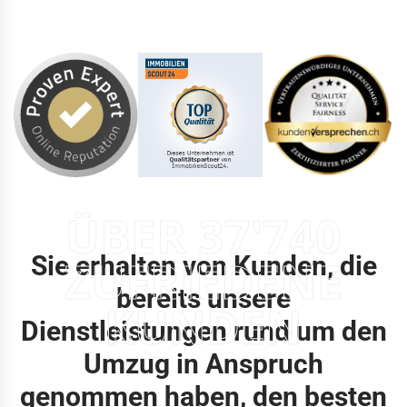
ÜBER 37'740
Sie erhalten von Kunden, die
ZUFRIEDENE
bereits unsere
KUNDEN
Dienstleistungen rund um den
Umzug in Anspruch
genommen haben, den besten