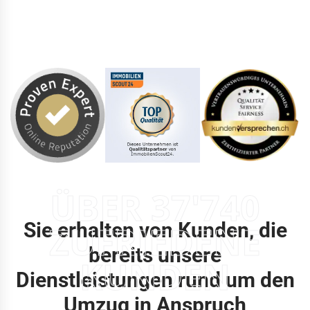
ÜBER 37'740
Sie erhalten von Kunden, die
ZUFRIEDENE
bereits unsere
KUNDEN
Dienstleistungen rund um den
Umzug in Anspruch