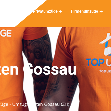
Privatumzüge
Firmenumzüge
en Gossau
züge
- Umzugskosten Gossau (ZH)