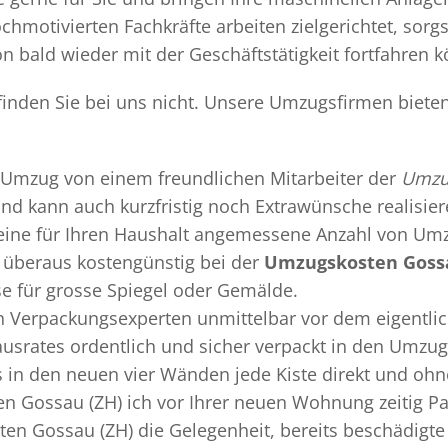
chmotivierten Fachkräfte arbeiten zielgerichtet, sor
n bald wieder mit der Geschäftstätigkeit fortfahren 
inden Sie bei uns nicht. Unsere Umzugsfirmen bieten
Umzug
von einem freundlichen Mitarbeiter der
Umzu
 und kann auch kurzfristig noch Extrawünsche realisie
 eine für Ihren Haushalt angemessene Anzahl von Umz
überaus kostengünstig bei der
Umzugskosten Gossa
se für grosse Spiegel oder Gemälde.
en
Verpackungsexperten
unmittelbar vor dem eigentli
Hausrates ordentlich und sicher verpackt in den Umzu
ss in den neuen vier Wänden jede Kiste direkt und o
n Gossau (ZH) ich vor Ihrer neuen Wohnung zeitig Pa
en Gossau (ZH) die Gelegenheit, bereits beschädigt