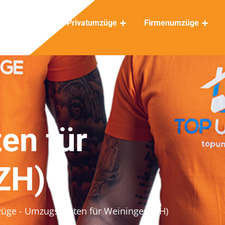
Privatumzüge
Firmenumzüge
en für
ZH)
züge
- Umzugskosten für Weiningen (ZH)