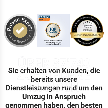
ÜBER 37'740
Sie erhalten von Kunden, die
ZUFRIEDENE
bereits unsere
KUNDEN
Dienstleistungen rund um den
Umzug in Anspruch
genommen haben, den besten