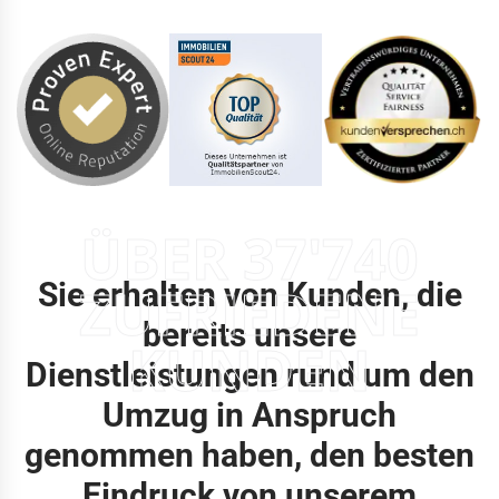
ÜBER 37'740
Sie erhalten von Kunden, die
ZUFRIEDENE
bereits unsere
KUNDEN
Dienstleistungen rund um den
Umzug in Anspruch
genommen haben, den besten
Eindruck von unserem