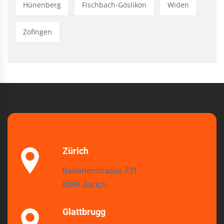
Hünenberg
Fischbach-Göslikon
Widen
Zofingen
Zürich
Badenerstrasse 731
8048 Zürich
Glattbrugg