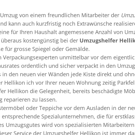
Umzug
von einem freundlichen Mitarbeiter der
Umzug
 und kann auch kurzfristig noch Extrawünsche realisie
 eine für Ihren Haushalt angemessene Anzahl von Umz
überaus kostengünstig bei der
Umzugshelfer Helli
se für grosse Spiegel oder Gemälde.
en
Verpackungsexperten
unmittelbar vor dem eigentli
Hausrates ordentlich und sicher verpackt in den Umzu
ss in den neuen vier Wänden jede Kiste direkt und o
 Hellikon ich vor Ihrer neuen Wohnung zeitig Parkfe
er Hellikon die Gelegenheit, bereits beschädigte Mö
 reparieren zu lassen.
termöbel oder Teppiche vor dem Ausladen in der ne
e entsprechende Spezialunternehmen, die für erstklas
 Umzugsgutes wird von spezialisierten Mitarbeitern 
er Service der Umzugshelfer Hellikon ist immer dan