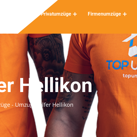
Privatumzüge
Firmenumzüge
r Hellikon
züge
- Umzugshelfer Hellikon