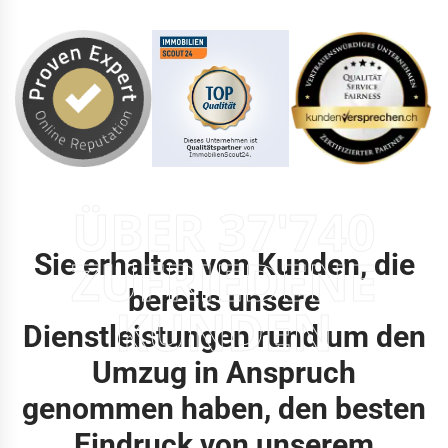
ÜBER 37'740
Sie erhalten von Kunden, die
ZUFRIEDENE
bereits unsere
KUNDEN
Dienstleistungen rund um den
Umzug in Anspruch
genommen haben, den besten
Eindruck von unserem