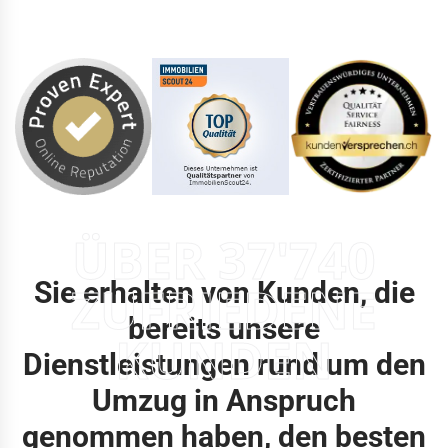
ÜBER 37'740
Sie erhalten von Kunden, die
ZUFRIEDENE
bereits unsere
KUNDEN
Dienstleistungen rund um den
Umzug in Anspruch
genommen haben, den besten