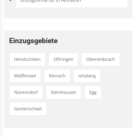
Umzugsfirma für in Fehraltorf
Einzugsgebiete
Hendschiken
Oftringen
Oberembrach
Wölflinswil
Reinach
Islisberg
Nürensdorf
Steinhausen
Egg
Gontenschwil