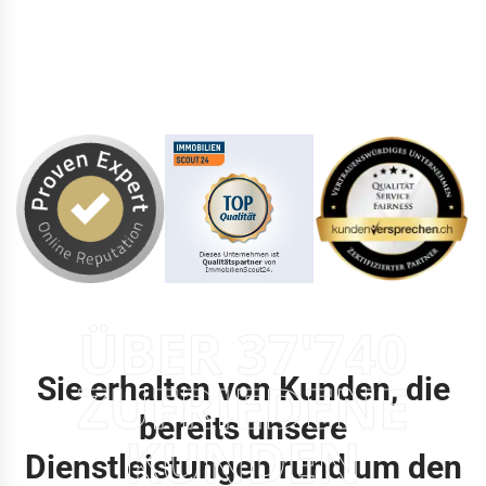
ÜBER 37'740
Sie erhalten von Kunden, die
ZUFRIEDENE
bereits unsere
KUNDEN
Dienstleistungen rund um den