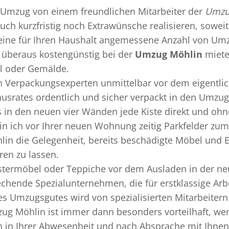
Umzug
von einem freundlichen Mitarbeiter der
Umzu
uch kurzfristig noch Extrawünsche realisieren, soweit
 eine für Ihren Haushalt angemessene Anzahl von Umz
überaus kostengünstig bei der
Umzug Möhlin
miete
el oder Gemälde.
en
Verpackungsexperten
unmittelbar vor dem eigentli
Hausrates ordentlich und sicher verpackt in den Umzu
ss in den neuen vier Wänden jede Kiste direkt und o
n ich vor Ihrer neuen Wohnung zeitig Parkfelder zum
in die Gelegenheit, bereits beschädigte Möbel und 
ren zu lassen.
termöbel oder Teppiche vor dem Ausladen in der ne
chende Spezialunternehmen, die für erstklassige Arbe
s Umzugsgutes wird von spezialisierten Mitarbeite
ug Möhlin ist immer dann besonders vorteilhaft, wen
 in Ihrer Abwesenheit und nach Absprache mit Ihnen