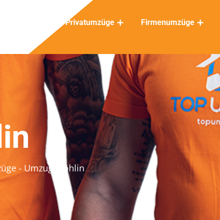
Privatumzüge
Firmenumzüge
in
züge
- Umzug Möhlin