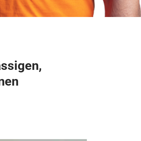
ässigen,
enen