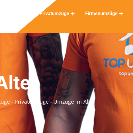
Privatumzüge
Firmenumzüge
lter
züge
- Privatumzüge
- Umzüge im Alter