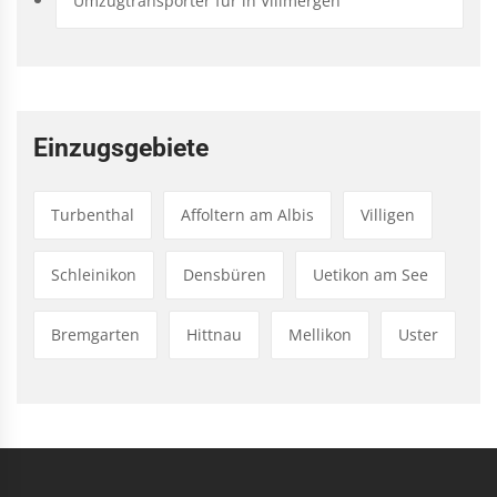
Umzugtransporter für in Villmergen
Einzugsgebiete
Turbenthal
Affoltern am Albis
Villigen
Schleinikon
Densbüren
Uetikon am See
Bremgarten
Hittnau
Mellikon
Uster