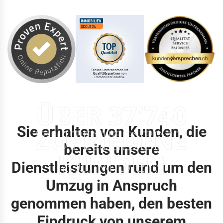
ÜBER 37'740
Sie erhalten von Kunden, die
ZUFRIEDENE
bereits unsere
KUNDEN
Dienstleistungen rund um den
Umzug in Anspruch
genommen haben, den besten
Eindruck von unserem