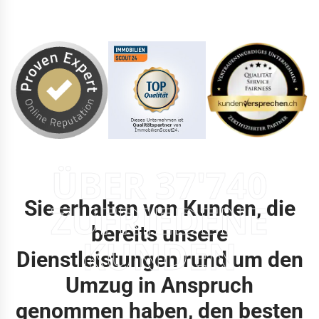
ÜBER 37'740
Sie erhalten von Kunden, die
ZUFRIEDENE
bereits unsere
KUNDEN
Dienstleistungen rund um den
Umzug in Anspruch
genommen haben, den besten