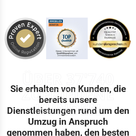
ÜBER 37'740
Sie erhalten von Kunden, die
ZUFRIEDENE
bereits unsere
KUNDEN
Dienstleistungen rund um den
Umzug in Anspruch
genommen haben, den besten