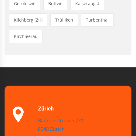
Geroldswil
Buttwil
Kaiseraugst
Kilchberg (ZH)
Trüllikon
Turbenthal
Kirchleerau
Zürich
Badenerstrasse 731
8048 Zürich