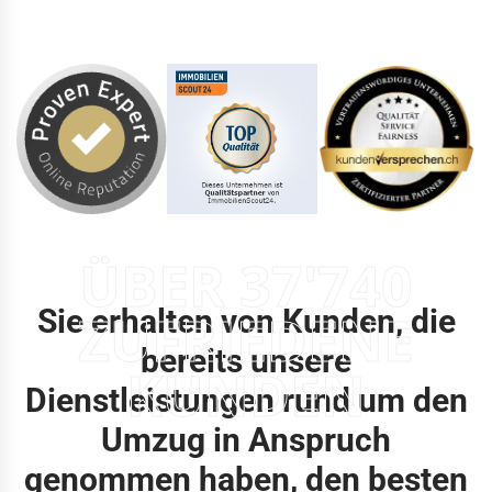
ÜBER 37'740
Sie erhalten von Kunden, die
ZUFRIEDENE
bereits unsere
KUNDEN
Dienstleistungen rund um den
Umzug in Anspruch
genommen haben, den besten