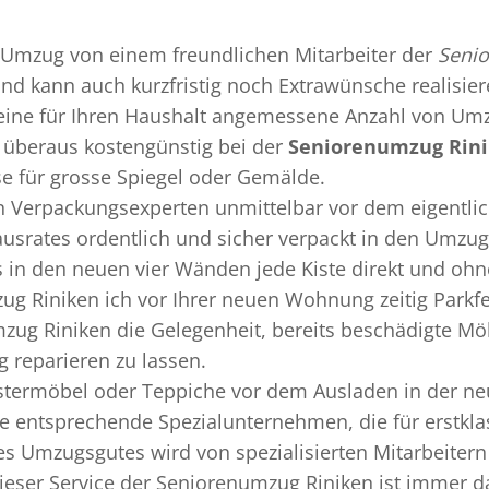
Umzug
von einem freundlichen Mitarbeiter der
Seni
 und kann auch kurzfristig noch Extrawünsche realisie
 eine für Ihren Haushalt angemessene Anzahl von Umz
überaus kostengünstig bei der
Seniorenumzug Rin
se für grosse Spiegel oder Gemälde.
en
Verpackungsexperten
unmittelbar vor dem eigentli
Hausrates ordentlich und sicher verpackt in den Umzu
ss in den neuen vier Wänden jede Kiste direkt und o
ug Riniken ich vor Ihrer neuen Wohnung zeitig Parkf
zug Riniken die Gelegenheit, bereits beschädigte M
 reparieren zu lassen.
termöbel oder Teppiche vor dem Ausladen in der ne
e entsprechende Spezialunternehmen, die für erstklas
 Umzugsgutes wird von spezialisierten Mitarbeitern
ser Service der Seniorenumzug Riniken ist immer da