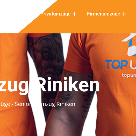
Privatumzüge
Firmenumzüge
zug Riniken
züge
- Seniorenumzug Riniken