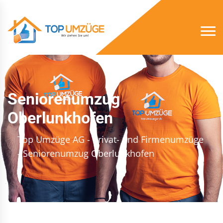
Seniorenumzug
Oberlunkhofen
Top Umzüge AG - Privat- und Firmenumzüge
- Seniorenumzug Oberlunkhofen