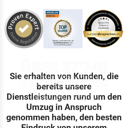
ÜBER 37'740
Sie erhalten von Kunden, die
ZUFRIEDENE
bereits unsere
KUNDEN
Dienstleistungen rund um den
Umzug in Anspruch
genommen haben, den besten
Eindruck von unserem