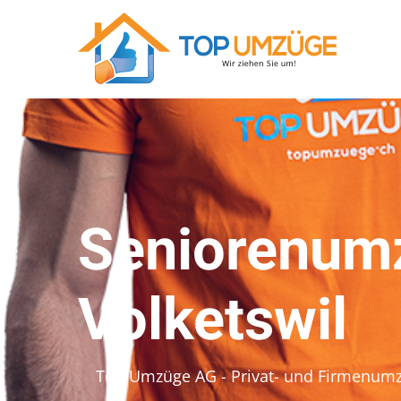
Seniorenumz
Volketswil
Top Umzüge AG - Privat- und Firmenum