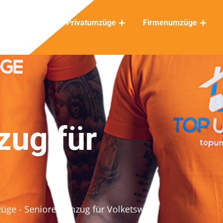
Privatumzüge
Firmenumzüge
ug für
züge
- Seniorenumzug für Volketswil