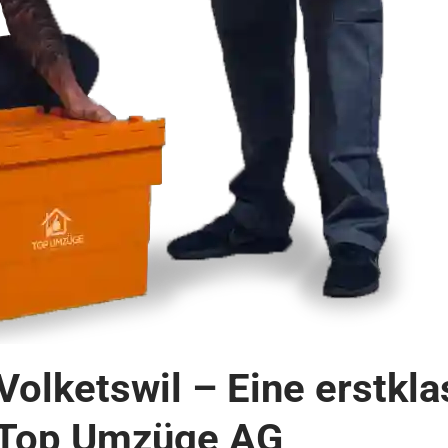
olketswil – Eine erstkla
 Top Umzüge AG