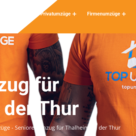
Privatumzüge
Firmenumzüge
ug für
 der Thur
züge
- Seniorenumzug für Thalheim an der Thur