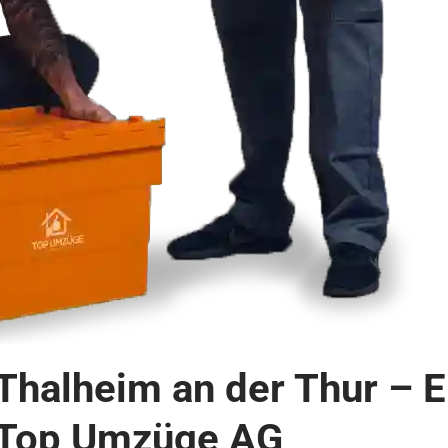
halheim an der Thur – E
 Top Umzüge AG