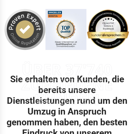
ÜBER 37'740
Sie erhalten von Kunden, die
ZUFRIEDENE
bereits unsere
KUNDEN
Dienstleistungen rund um den
Umzug in Anspruch
genommen haben, den besten
Eindruck von unserem