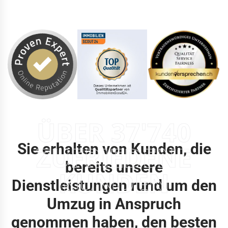
ÜBER 37'740
Sie erhalten von Kunden, die
ZUFRIEDENE
bereits unsere
KUNDEN
Dienstleistungen rund um den
Umzug in Anspruch
genommen haben, den besten