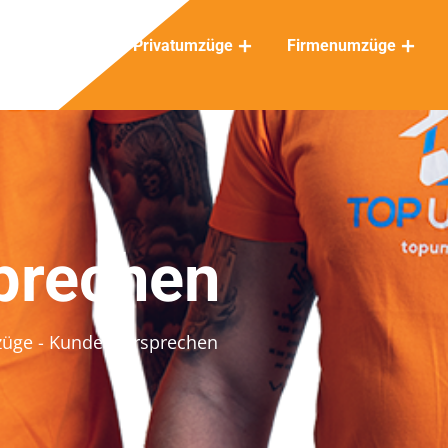
Privatumzüge
Firmenumzüge
prechen
züge
- Kundenversprechen