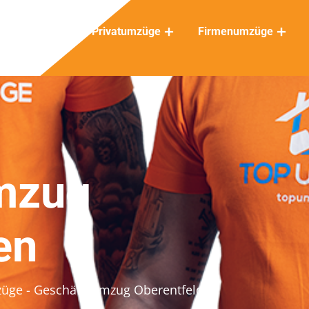
Privatumzüge
Firmenumzüge
mzug
en
züge
- Geschäftsumzug Oberentfelden