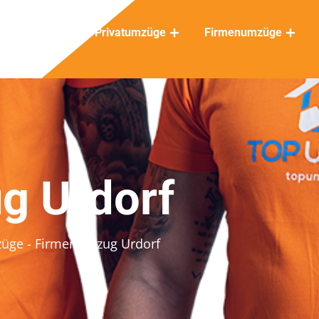
Privatumzüge
Firmenumzüge
g Urdorf
züge
- Firmenumzug Urdorf