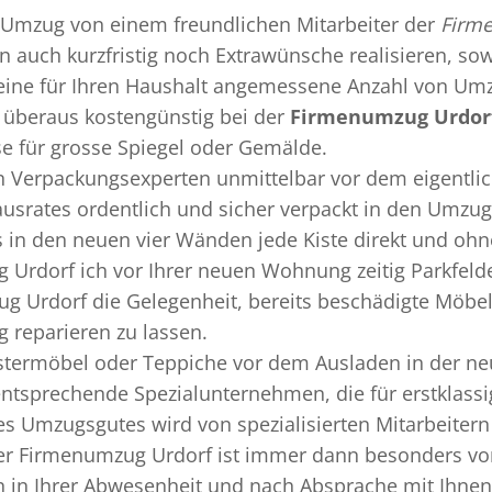
Umzug
von einem freundlichen Mitarbeiter der
Firm
nn auch kurzfristig noch Extrawünsche realisieren, so
 eine für Ihren Haushalt angemessene Anzahl von Umz
überaus kostengünstig bei der
Firmenumzug Urdor
se für grosse Spiegel oder Gemälde.
en
Verpackungsexperten
unmittelbar vor dem eigentli
Hausrates ordentlich und sicher verpackt in den Umzu
ss in den neuen vier Wänden jede Kiste direkt und o
 Urdorf ich vor Ihrer neuen Wohnung zeitig Parkfeld
g Urdorf die Gelegenheit, bereits beschädigte Möbe
 reparieren zu lassen.
termöbel oder Teppiche vor dem Ausladen in der ne
ntsprechende Spezialunternehmen, die für erstklassi
s Umzugsgutes wird von spezialisierten Mitarbeite
er Firmenumzug Urdorf ist immer dann besonders vorte
 in Ihrer Abwesenheit und nach Absprache mit Ihnen