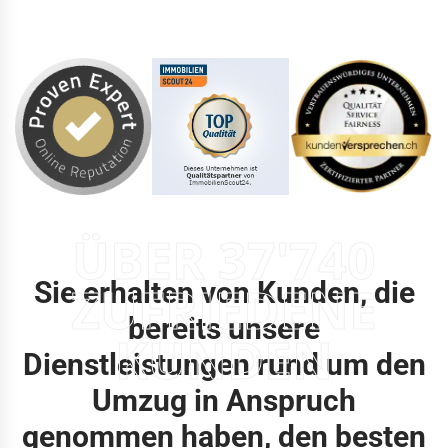
ÜBER 37'740
Sie erhalten von Kunden, die
ZUFRIEDENE
bereits unsere
KUNDEN
Dienstleistungen rund um den
Umzug in Anspruch
genommen haben, den besten