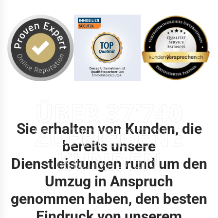
ÜBER 37'740
Sie erhalten von Kunden, die
ZUFRIEDENE
bereits unsere
KUNDEN
Dienstleistungen rund um den
Umzug in Anspruch
genommen haben, den besten
Eindruck von unserem