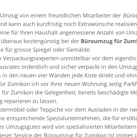
Umzug
von einem freundlichen Mitarbeiter der
Büro
 und kann auch kurzfristig noch Extrawünsche realisie
 eine für Ihren Haushalt angemessene Anzahl von Umz
überaus kostengünstig bei der
Büroumzug für Zum
se für grosse Spiegel oder Gemälde.
en
Verpackungsexperten
unmittelbar vor dem eigentli
Hausrates ordentlich und sicher verpackt in den Umzu
ss in den neuen vier Wänden jede Kiste direkt und o
ür Zumikon ich vor Ihrer neuen Wohnung zeitig Parkf
für Zumikon die Gelegenheit, bereits beschädigte M
 reparieren zu lassen.
termöbel oder Teppiche vor dem Ausladen in der ne
e entsprechende Spezialunternehmen, die für erstkla
s Umzugsgutes wird von spezialisierten Mitarbeiter
ser Service der Büroumzug für Zumikon ist immer da