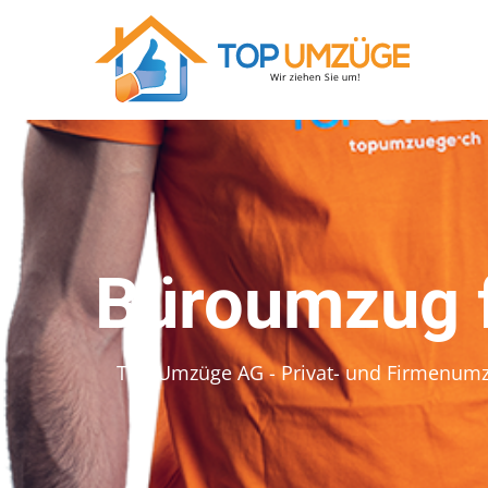
Büroumzug 
Top Umzüge AG - Privat- und Firmenum