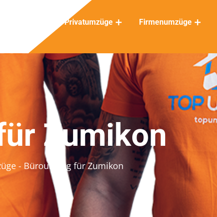
Privatumzüge
Firmenumzüge
für Zumikon
züge
- Büroumzug für Zumikon