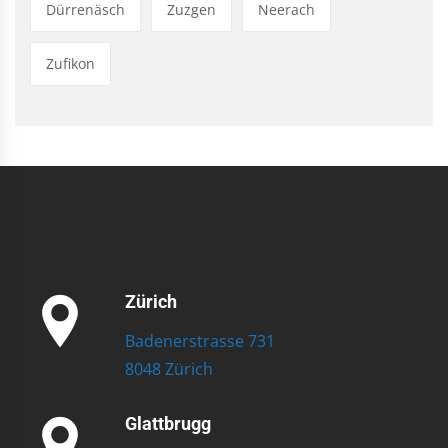
Dürrenäsch
Zuzgen
Neerach
Zufikon
Zürich
Badenerstrasse 731
8048 Zürich
Glattbrugg