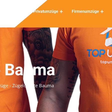
Privatumzüge
Firmenumzüge
e Bauma
züge
- Zügelofferte Bauma