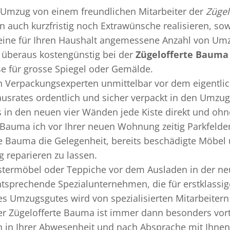
Umzug
von einem freundlichen Mitarbeiter der
Zügel
nn auch kurzfristig noch Extrawünsche realisieren, so
 eine für Ihren Haushalt angemessene Anzahl von Umz
überaus kostengünstig bei der
Zügelofferte Bauma
se für grosse Spiegel oder Gemälde.
en
Verpackungsexperten
unmittelbar vor dem eigentli
Hausrates ordentlich und sicher verpackt in den Umzu
ss in den neuen vier Wänden jede Kiste direkt und o
 Bauma ich vor Ihrer neuen Wohnung zeitig Parkfelde
te Bauma die Gelegenheit, bereits beschädigte Möbel
 reparieren zu lassen.
termöbel oder Teppiche vor dem Ausladen in der ne
ntsprechende Spezialunternehmen, die für erstklassig
s Umzugsgutes wird von spezialisierten Mitarbeiter
r Zügelofferte Bauma ist immer dann besonders vorte
 in Ihrer Abwesenheit und nach Absprache mit Ihnen