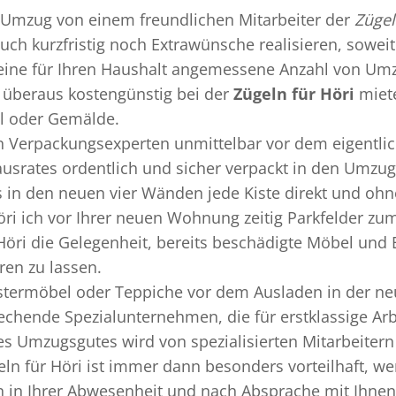
Umzug
von einem freundlichen Mitarbeiter der
Zügel
uch kurzfristig noch Extrawünsche realisieren, soweit
 eine für Ihren Haushalt angemessene Anzahl von Umz
überaus kostengünstig bei der
Zügeln für Höri
miete
el oder Gemälde.
en
Verpackungsexperten
unmittelbar vor dem eigentli
Hausrates ordentlich und sicher verpackt in den Umzu
ss in den neuen vier Wänden jede Kiste direkt und o
öri ich vor Ihrer neuen Wohnung zeitig Parkfelder zu
 Höri die Gelegenheit, bereits beschädigte Möbel un
ren zu lassen.
termöbel oder Teppiche vor dem Ausladen in der ne
rechende Spezialunternehmen, die für erstklassige Arb
s Umzugsgutes wird von spezialisierten Mitarbeiter
ln für Höri ist immer dann besonders vorteilhaft, we
 in Ihrer Abwesenheit und nach Absprache mit Ihnen