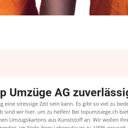
op Umzüge AG zuverlässi
 eine stressige Zeit sein kann. Es gibt so viel zu be
b sind wir hier, um zu helfen! Bei topumzuege.ch bie
hen Umzugskartons aus Kunststoff an. Wir wollen Ihr
erden am Ende ihrer Lebensdauer zu 100% recycelt, 