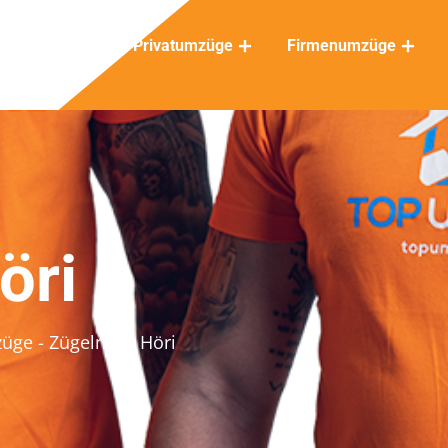
Privatumzüge
Firmenumzüge
öri
züge
- Zügeln für Höri