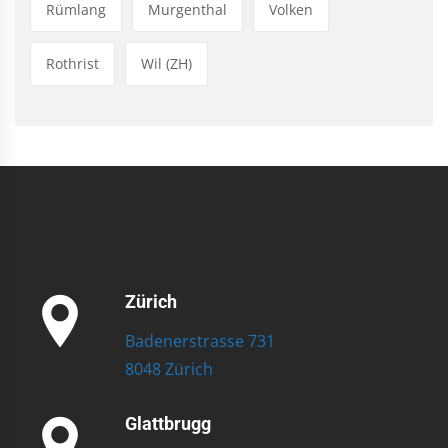
Rümlang
Murgenthal
Volken
Rothrist
Wil (ZH)
Zürich
Badenerstrasse 731
8048 Zürich
Glattbrugg