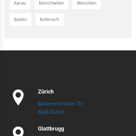
Aarau
Münchwilen
Menziken
Baden
Rüfenach
Zürich
Badenerstrasse 731
8048 Zürich
Glattbrugg