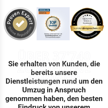
ÜBER 37'740
Sie erhalten von Kunden, die
ZUFRIEDENE
bereits unsere
KUNDEN
Dienstleistungen rund um den
Umzug in Anspruch
genommen haben, den besten
Eindruck von unserem