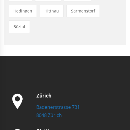
Hedingen
Hittnau
Sarmenstorf
Böztal
Zürich
Badenerstrasse 731
8048 Zürich