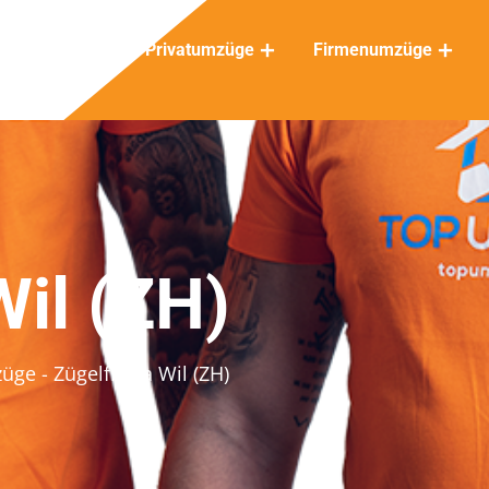
Privatumzüge
Firmenumzüge
Wil (ZH)
züge
- Zügelfirma Wil (ZH)