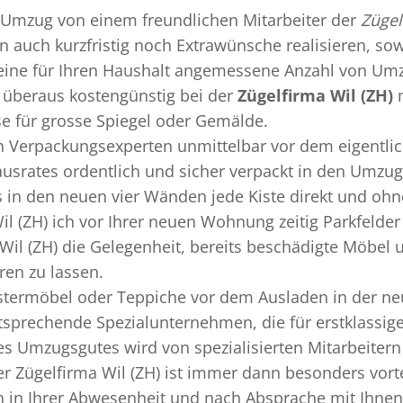
Umzug
von einem freundlichen Mitarbeiter der
Zügel
nn auch kurzfristig noch Extrawünsche realisieren, so
 eine für Ihren Haushalt angemessene Anzahl von Umz
überaus kostengünstig bei der
Zügelfirma Wil (ZH)
m
se für grosse Spiegel oder Gemälde.
en
Verpackungsexperten
unmittelbar vor dem eigentli
Hausrates ordentlich und sicher verpackt in den Umzu
ss in den neuen vier Wänden jede Kiste direkt und o
il (ZH) ich vor Ihrer neuen Wohnung zeitig Parkfelde
 Wil (ZH) die Gelegenheit, bereits beschädigte Möbe
ren zu lassen.
termöbel oder Teppiche vor dem Ausladen in der ne
ntsprechende Spezialunternehmen, die für erstklassige
 Umzugsgutes wird von spezialisierten Mitarbeitern
r Zügelfirma Wil (ZH) ist immer dann besonders vortei
 in Ihrer Abwesenheit und nach Absprache mit Ihnen