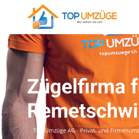
Zügelfirma f
Remetschwi
Top Umzüge AG - Privat- und Firmenum