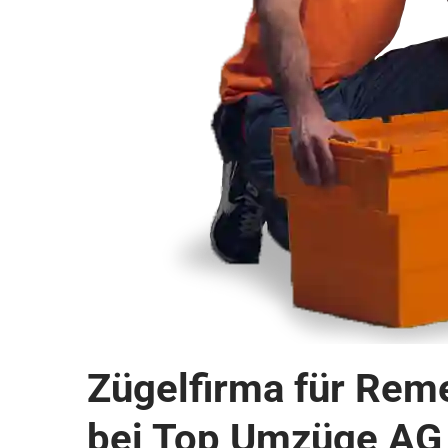
Zügelfirma für Rem
bei Top Umzüge AG