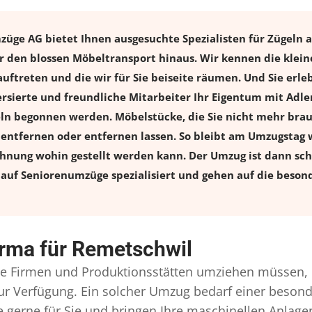
üge AG bietet Ihnen ausgesuchte Spezialisten für Zügeln al
r den blossen Möbeltransport hinaus. Wir kennen die klei
uftreten und die wir für Sie beiseite räumen. Und Sie erle
ersierte und freundliche Mitarbeiter Ihr Eigentum mit Ad
 begonnen werden. Möbelstücke, die Sie nicht mehr brauch
l entfernen oder entfernen lassen. So bleibt am Umzugstag w
ohnung wohin gestellt werden kann. Der Umzug ist dann schn
auf Seniorenumzüge spezialisiert und gehen auf die besond
irma für Remetschwil
 Firmen und Produktionsstätten umziehen müssen, 
l zur Verfügung. Ein solcher Umzug bedarf einer beso
gerne für Sie und bringen Ihre maschinellen Anlag