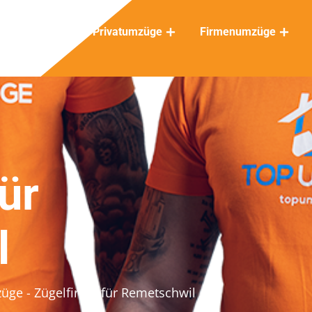
Privatumzüge
Firmenumzüge
ür
l
züge
- Zügelfirma für Remetschwil