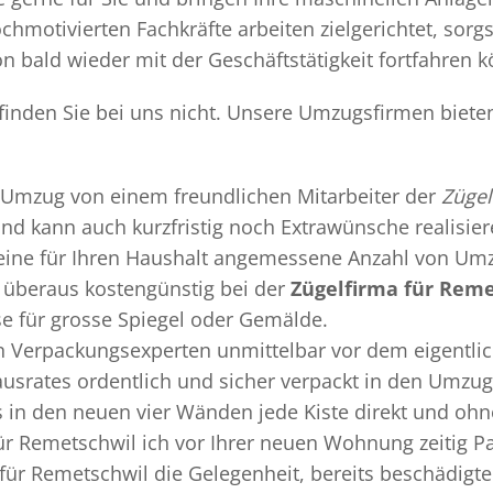
chmotivierten Fachkräfte arbeiten zielgerichtet, sor
n bald wieder mit der Geschäftstätigkeit fortfahren 
 finden Sie bei uns nicht. Unsere Umzugsfirmen biete
Umzug
von einem freundlichen Mitarbeiter der
Zügel
 und kann auch kurzfristig noch Extrawünsche realisie
 eine für Ihren Haushalt angemessene Anzahl von Umz
überaus kostengünstig bei der
Zügelfirma für Rem
se für grosse Spiegel oder Gemälde.
en
Verpackungsexperten
unmittelbar vor dem eigentli
Hausrates ordentlich und sicher verpackt in den Umzu
ss in den neuen vier Wänden jede Kiste direkt und o
ür Remetschwil ich vor Ihrer neuen Wohnung zeitig P
 für Remetschwil die Gelegenheit, bereits beschädig