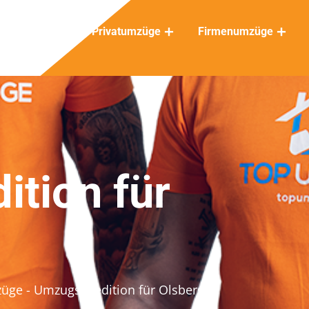
Privatumzüge
Firmenumzüge
tion für
züge
- Umzugsspedition für Olsberg