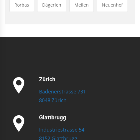
Rorbas
Dägerlen
Meilen
Neuenhof
Zürich
Badenerstrasse 731
8048 Zürich
Glattbrugg
Industriestrasse 54
8152 Glattbrugg