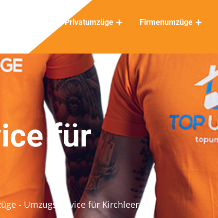
Privatumzüge
Firmenumzüge
ce für
züge
- Umzugsservice für Kirchleerau