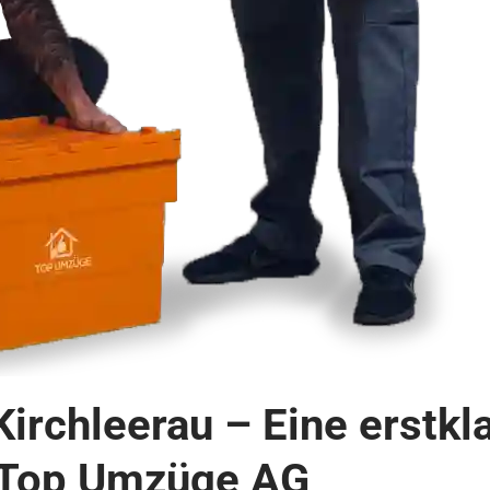
irchleerau – Eine erstkl
 Top Umzüge AG