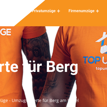
Privatumzüge
Firmenumzüge
te für Berg
züge
- Umzugsofferte für Berg am Irchel