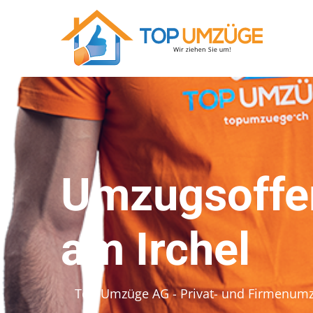
Umzugsoffer
am Irchel
Top Umzüge AG - Privat- und Firmenum