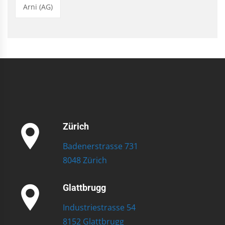
Arni (AG)
Zürich
Badenerstrasse 731
8048 Zürich
Glattbrugg
Industriestrasse 54
8152 Glattbrugg