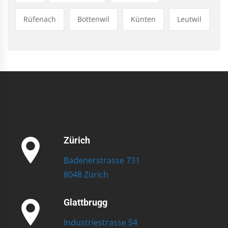
Rüfenach
Bottenwil
Künten
Leutwil
Zürich
Badenerstrasse 731
8048 Zürich
Glattbrugg
Industriestrasse 54