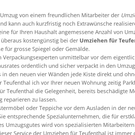
Umzug
von einem freundlichen Mitarbeiter der
Umzie
 und kann auch kurzfristig noch Extrawünsche realisie
 eine für Ihren Haushalt angemessene Anzahl von Umz
überaus kostengünstig bei der
Umziehen für Teufe
se für grosse Spiegel oder Gemälde.
en
Verpackungsexperten
unmittelbar vor dem eigentli
Hausrates ordentlich und sicher verpackt in den Umzu
ss in den neuen vier Wänden jede Kiste direkt und o
 Teufenthal ich vor Ihrer neuen Wohnung zeitig Park
ür Teufenthal die Gelegenheit, bereits beschädigte 
 reparieren zu lassen.
termöbel oder Teppiche vor dem Ausladen in der ne
Sie entsprechende Spezialunternehmen, die für erstkl
 Umzugsgutes wird von spezialisierten Mitarbeitern 
er Service der Umziehen für Teufenthal ist immer d