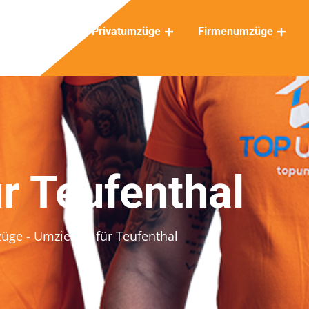
Privatumzüge
Firmenumzüge
r Teufenthal
züge
- Umziehen für Teufenthal