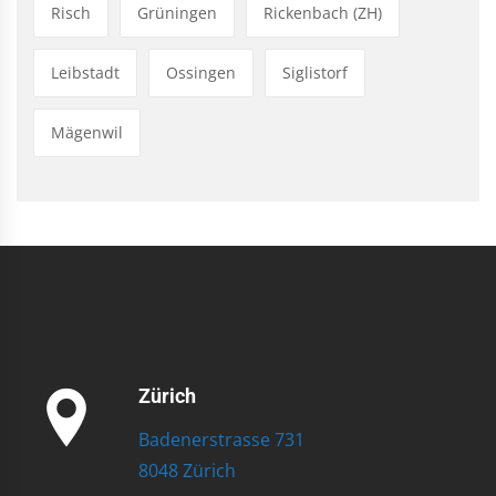
Risch
Grüningen
Rickenbach (ZH)
Leibstadt
Ossingen
Siglistorf
Mägenwil
Zürich
Badenerstrasse 731
8048 Zürich