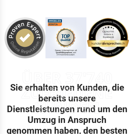
ÜBER 37'740
Sie erhalten von Kunden, die
ZUFRIEDENE
bereits unsere
KUNDEN
Dienstleistungen rund um den
Umzug in Anspruch
genommen haben, den besten