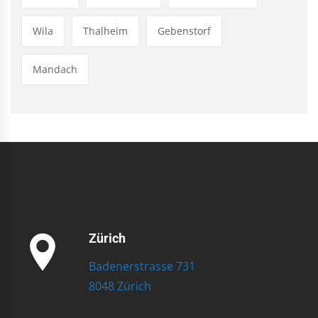
Wila
Thalheim
Gebenstorf
Mandach
Zürich
Badenerstrasse 731
8048 Zürich